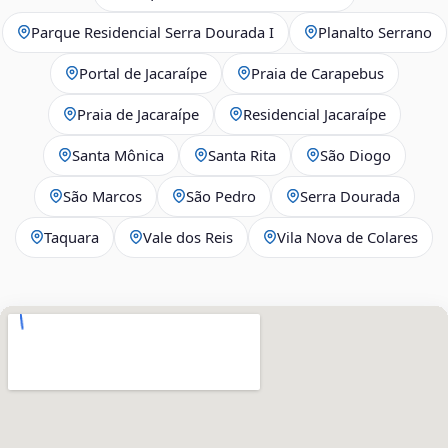
Parque Residencial Serra Dourada I
Planalto Serrano
Portal de Jacaraípe
Praia de Carapebus
Praia de Jacaraípe
Residencial Jacaraípe
Santa Mônica
Santa Rita
São Diogo
São Marcos
São Pedro
Serra Dourada
Taquara
Vale dos Reis
Vila Nova de Colares