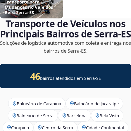
Transporte para
Mudanças no Vale dos
Reis, Serra‑ES
Transporte de Veículos nos
Principais Bairros de Serra‑ES
Soluções de logística automotiva com coleta e entrega nos
bairros de Serra‑ES.
46
bairros atendidos em
Serra
-
SE
Balneário de Carapina
Balneário de Jacaraípe
Balneário de Serra
Barcelona
Bela Vista
Carapina
Centro da Serra
Cidade Continental