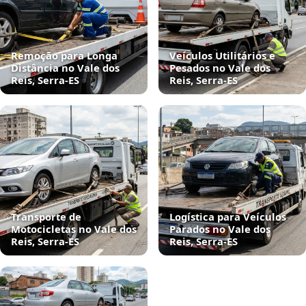
Remoção para Longa
Veículos Utilitários e
Distância no Vale dos
Pesados no Vale dos
Reis, Serra‑ES
Reis, Serra‑ES
Transporte de
Logística para Veículos
Motocicletas no Vale dos
Parados no Vale dos
Reis, Serra‑ES
Reis, Serra‑ES