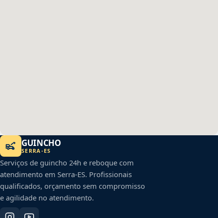
GUINCHO
SERRA
-
ES
Serviços de guincho 24h e reboque com
atendimento em
Serra
-
ES
. Profissionais
qualificados, orçamento sem compromisso
e agilidade no atendimento.