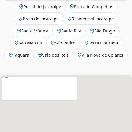
Portal de Jacaraípe
Praia de Carapebus
Praia de Jacaraípe
Residencial Jacaraípe
Santa Mônica
Santa Rita
São Diogo
São Marcos
São Pedro
Serra Dourada
Taquara
Vale dos Reis
Vila Nova de Colares