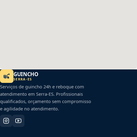
GUINCHO
SERRA
-
ES
Serviços de guincho 24h e reboque com
atendimento em
Serra
-
ES
. Profissionais
qualificados, orçamento sem compromisso
e agilidade no atendimento.