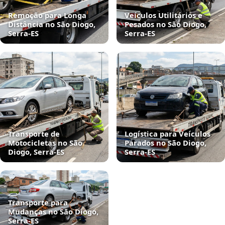
Remoção para Longa
Veículos Utilitários e
Distância no São Diogo,
Pesados no São Diogo,
Serra‑ES
Serra‑ES
Transporte de
Logística para Veículos
Motocicletas no São
Parados no São Diogo,
Diogo, Serra‑ES
Serra‑ES
Transporte para
Mudanças no São Diogo,
Serra‑ES