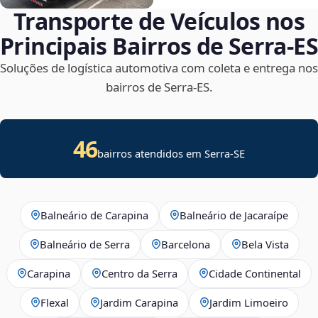
Transporte de Veículos nos
Principais Bairros de Serra‑ES
Soluções de logística automotiva com coleta e entrega nos
bairros de Serra‑ES.
46
bairros atendidos em
Serra
-
SE
Balneário de Carapina
Balneário de Jacaraípe
Balneário de Serra
Barcelona
Bela Vista
Carapina
Centro da Serra
Cidade Continental
Flexal
Jardim Carapina
Jardim Limoeiro