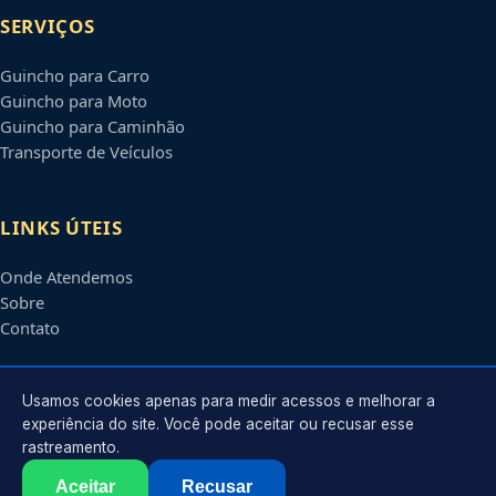
SERVIÇOS
Guincho para Carro
Guincho para Moto
Guincho para Caminhão
Transporte de Veículos
LINKS ÚTEIS
Onde Atendemos
Sobre
Contato
CONTATO
Usamos cookies apenas para medir acessos e melhorar a
experiência do site. Você pode aceitar ou recusar esse
rastreamento.
Atendimento em
Serra
-
ES
e regiões parceiras
contato@guinchosserra.com.br
Aceitar
Recusar