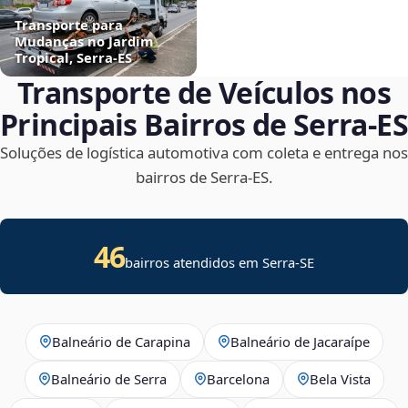
Transporte para
Mudanças no Jardim
Tropical, Serra‑ES
Transporte de Veículos nos
Principais Bairros de Serra‑ES
Soluções de logística automotiva com coleta e entrega nos
bairros de Serra‑ES.
46
bairros atendidos em
Serra
-
SE
Balneário de Carapina
Balneário de Jacaraípe
Balneário de Serra
Barcelona
Bela Vista