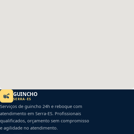
GUINCHO
SERRA
-
ES
Serviços de guincho 24h e reboque com
atendimento em
Serra
-
ES
. Profissionais
qualificados, orçamento sem compromisso
e agilidade no atendimento.