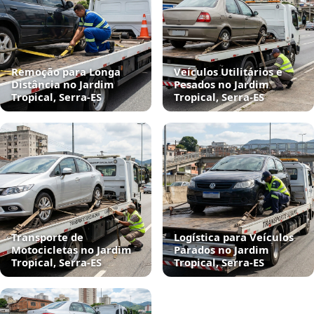
Remoção para Longa
Veículos Utilitários e
Distância no Jardim
Pesados no Jardim
Tropical, Serra‑ES
Tropical, Serra‑ES
Transporte de
Logística para Veículos
Motocicletas no Jardim
Parados no Jardim
Tropical, Serra‑ES
Tropical, Serra‑ES