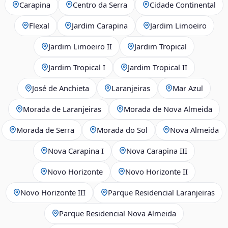
Carapina
Centro da Serra
Cidade Continental
Flexal
Jardim Carapina
Jardim Limoeiro
Jardim Limoeiro II
Jardim Tropical
Jardim Tropical I
Jardim Tropical II
José de Anchieta
Laranjeiras
Mar Azul
Morada de Laranjeiras
Morada de Nova Almeida
Morada de Serra
Morada do Sol
Nova Almeida
Nova Carapina I
Nova Carapina III
Novo Horizonte
Novo Horizonte II
Novo Horizonte III
Parque Residencial Laranjeiras
Parque Residencial Nova Almeida