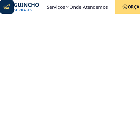
GUINCHO
Serviços
Onde Atendemos
ORÇ
SERRA
-
ES