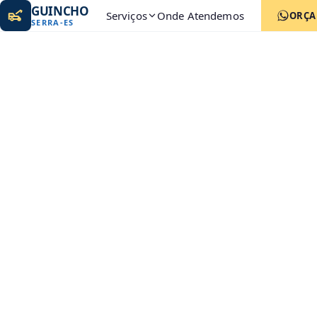
GUINCHO
Serviços
Onde Atendemos
ORÇ
SERRA
-
ES