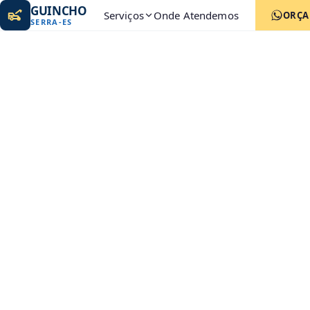
GUINCHO
Serviços
Onde Atendemos
ORÇ
SERRA
-
ES