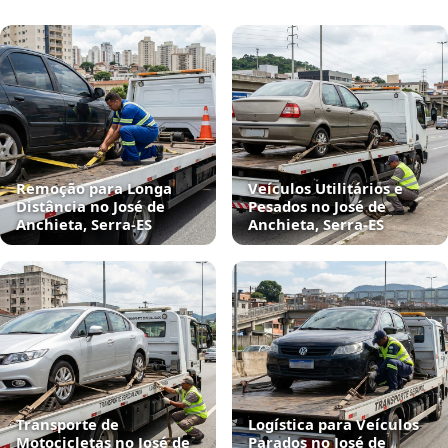
Remoção para Longa
Veículos Utilitários e
Distância no José de
Pesados no José de
Anchieta, Serra‑ES
Anchieta, Serra‑ES
Transporte de
Logística para Veículos
Motocicletas no José de
Parados no José de