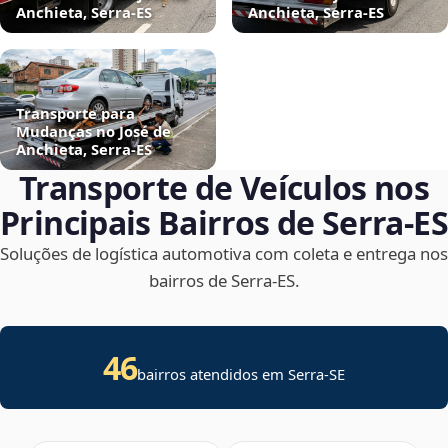
Anchieta, Serra‑ES
Anchieta, Serra‑ES
Transporte para
Mudanças no José de
Anchieta, Serra‑ES
Transporte de Veículos nos
Principais Bairros de Serra‑ES
Soluções de logística automotiva com coleta e entrega nos
bairros de Serra‑ES.
46
bairros atendidos em
Serra
-
SE