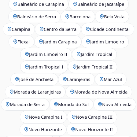
Balneário de Carapina
Balneário de Jacaraípe
Balneário de Serra
Barcelona
Bela Vista
Carapina
Centro da Serra
Cidade Continental
Flexal
Jardim Carapina
Jardim Limoeiro
Jardim Limoeiro II
Jardim Tropical
Jardim Tropical I
Jardim Tropical II
José de Anchieta
Laranjeiras
Mar Azul
Morada de Laranjeiras
Morada de Nova Almeida
Morada de Serra
Morada do Sol
Nova Almeida
Nova Carapina I
Nova Carapina III
Novo Horizonte
Novo Horizonte II