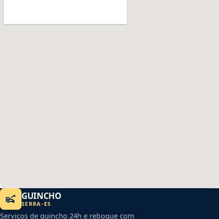
GUINCHO
SERRA
-
ES
Serviços de guincho 24h e reboque com