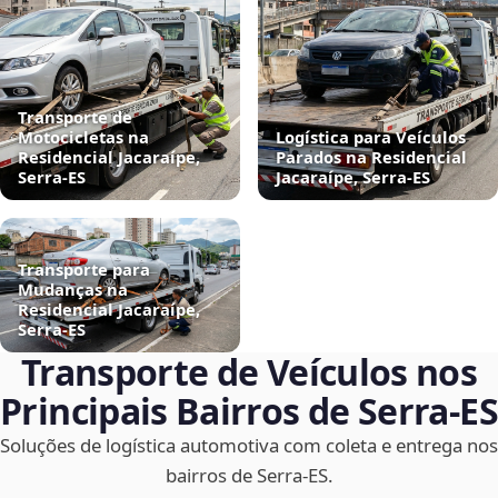
Transporte de
Motocicletas na
Logística para Veículos
Residencial Jacaraípe,
Parados na Residencial
Serra‑ES
Jacaraípe, Serra‑ES
Transporte para
Mudanças na
Residencial Jacaraípe,
Serra‑ES
Transporte de Veículos nos
Principais Bairros de Serra‑ES
Soluções de logística automotiva com coleta e entrega nos
bairros de Serra‑ES.