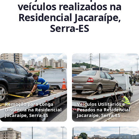
veículos realizados na
Residencial Jacaraípe,
Serra‑ES
Remoção para Longa
Veículos Utilitários e
Distância na Residencial
Pesados na Residencial
Jacaraípe, Serra‑ES
Jacaraípe, Serra‑ES