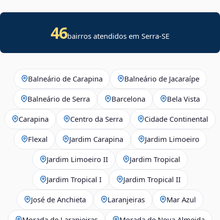
46
bairros atendidos em
Serra
-
SE
Balneário de Carapina
Balneário de Jacaraípe
Balneário de Serra
Barcelona
Bela Vista
Carapina
Centro da Serra
Cidade Continental
Flexal
Jardim Carapina
Jardim Limoeiro
Jardim Limoeiro II
Jardim Tropical
Jardim Tropical I
Jardim Tropical II
José de Anchieta
Laranjeiras
Mar Azul
Morada de Laranjeiras
Morada de Nova Almeida