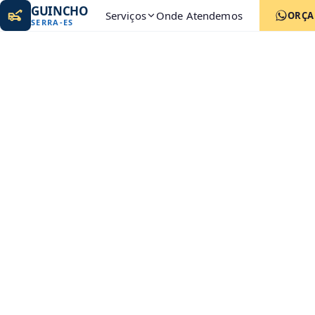
GUINCHO
Serviços
Onde Atendemos
ORÇ
SERRA
-
ES