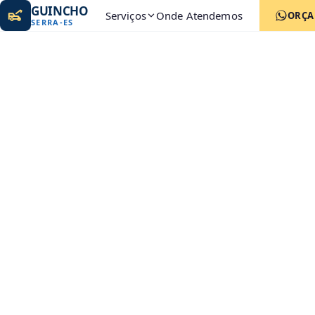
GUINCHO
Serviços
Onde Atendemos
ORÇ
SERRA
-
ES