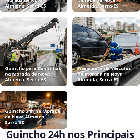
Morada de Nova
Morada de Nova
Almeida, Serra‑ES
Almeida, Serra‑ES
Guincho para Caminhão
Transporte de Veículos
na Morada de Nova
na Morada de Nova
Almeida, Serra‑ES
Almeida, Serra‑ES
Guincho 24h na Morada
de Nova Almeida,
Serra‑ES
Guincho 24h nos Principais