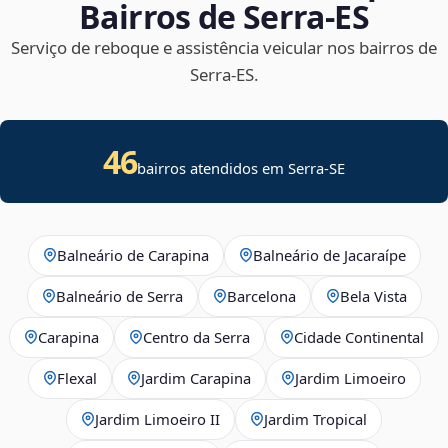
Bairros de Serra‑ES
Serviço de reboque e assistência veicular nos bairros de
Serra‑ES.
46
bairros atendidos em
Serra
-
SE
Balneário de Carapina
Balneário de Jacaraípe
Balneário de Serra
Barcelona
Bela Vista
Carapina
Centro da Serra
Cidade Continental
Flexal
Jardim Carapina
Jardim Limoeiro
Jardim Limoeiro II
Jardim Tropical