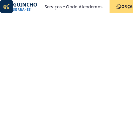
GUINCHO
Serviços
Onde Atendemos
ORÇ
SERRA
-
ES