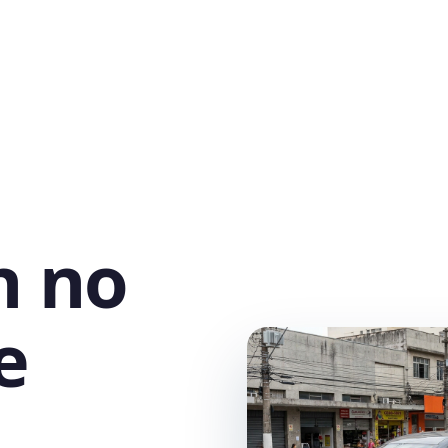
h no
e