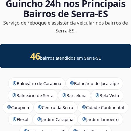
Guincho 24h nos Principais
Bairros de Serra‑ES
Serviço de reboque e assistência veicular nos bairros de
Serra‑ES.
46
bairros atendidos em
Serra
-
SE
Balneário de Carapina
Balneário de Jacaraípe
Balneário de Serra
Barcelona
Bela Vista
Carapina
Centro da Serra
Cidade Continental
Flexal
Jardim Carapina
Jardim Limoeiro