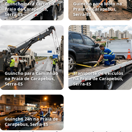
Guincho para Carro na
Guincho para Moto na
Praia de Carapebus,
Praia de Carapebus,
Serra‑ES
Serra‑ES
Guincho para Caminhão
Transporte de Veículos
na Praia de Carapebus,
na Praia de Carapebus,
Serra‑ES
Serra‑ES
Guincho 24h na Praia de
Carapebus, Serra‑ES