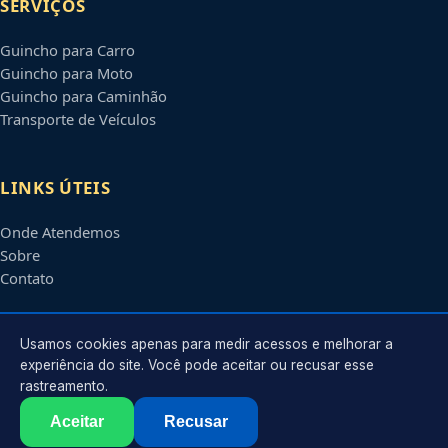
SERVIÇOS
Guincho para Carro
Guincho para Moto
Guincho para Caminhão
Transporte de Veículos
LINKS ÚTEIS
Onde Atendemos
Sobre
Contato
CONTATO
Usamos cookies apenas para medir acessos e melhorar a
experiência do site. Você pode aceitar ou recusar esse
rastreamento.
Atendimento em
Serra
-
ES
e regiões parceiras
contato@guinchosserra.com.br
Aceitar
Recusar
©
2026
Guincho em
Serra
-
ES
. Todos os direitos reservados.