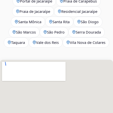
Portal de Jacaraípe
Praia de Carapebus
Praia de Jacaraípe
Residencial Jacaraípe
Santa Mônica
Santa Rita
São Diogo
São Marcos
São Pedro
Serra Dourada
Taquara
Vale dos Reis
Vila Nova de Colares