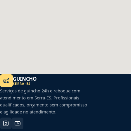
GUINCHO
SERRA
-
ES
Serviços de guincho 24h e reboque com
atendimento em
Serra
-
ES
. Profissionais
qualificados, orçamento sem compromisso
e agilidade no atendimento.