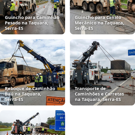
Guincho para Caminhão
Guincho para Cavalo
Pesado na Taquara,
Mecânico na Taquara,
Serra‑ES
Serra‑ES
Reboque de Caminhão
Transporte de
Baú na Taquara,
Caminhões e Carretas
Serra‑ES
na Taquara, Serra‑ES
Socorro em Rodovias na