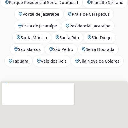
Parque Residencial Serra Dourada I
Planalto Serrano
Portal de Jacaraípe
Praia de Carapebus
Praia de Jacaraípe
Residencial Jacaraípe
Santa Mônica
Santa Rita
São Diogo
São Marcos
São Pedro
Serra Dourada
Taquara
Vale dos Reis
Vila Nova de Colares