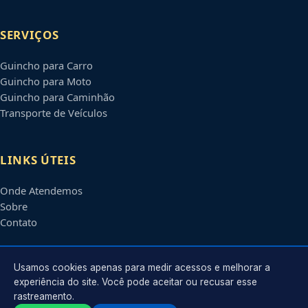
SERVIÇOS
Guincho para Carro
Guincho para Moto
Guincho para Caminhão
Transporte de Veículos
LINKS ÚTEIS
Onde Atendemos
Sobre
Contato
CONTATO
Usamos cookies apenas para medir acessos e melhorar a
experiência do site. Você pode aceitar ou recusar esse
rastreamento.
Atendimento em
Serra
-
ES
e regiões parceiras