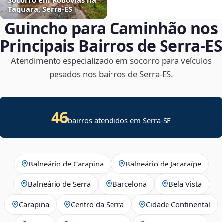
Taquara, Serra‑ES
Guincho para Caminhão nos
Principais Bairros de Serra‑ES
Atendimento especializado em socorro para veículos
pesados nos bairros de Serra‑ES.
46
bairros atendidos em
Serra
-
SE
Balneário de Carapina
Balneário de Jacaraípe
Balneário de Serra
Barcelona
Bela Vista
Carapina
Centro da Serra
Cidade Continental