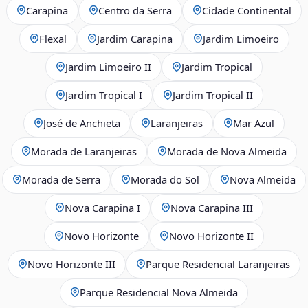
Carapina
Centro da Serra
Cidade Continental
Flexal
Jardim Carapina
Jardim Limoeiro
Jardim Limoeiro II
Jardim Tropical
Jardim Tropical I
Jardim Tropical II
José de Anchieta
Laranjeiras
Mar Azul
Morada de Laranjeiras
Morada de Nova Almeida
Morada de Serra
Morada do Sol
Nova Almeida
Nova Carapina I
Nova Carapina III
Novo Horizonte
Novo Horizonte II
Novo Horizonte III
Parque Residencial Laranjeiras
Parque Residencial Nova Almeida