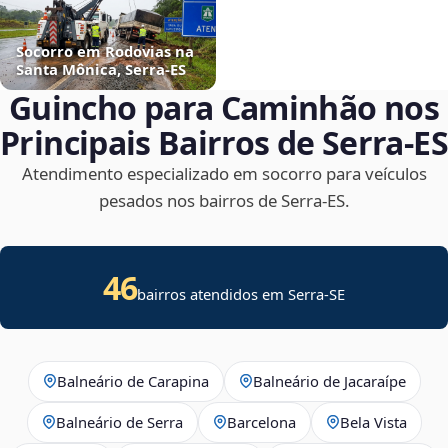
Socorro em Rodovias na
Santa Mônica, Serra‑ES
Guincho para Caminhão nos
Principais Bairros de Serra‑ES
Atendimento especializado em socorro para veículos
pesados nos bairros de Serra‑ES.
46
bairros atendidos em
Serra
-
SE
Balneário de Carapina
Balneário de Jacaraípe
Balneário de Serra
Barcelona
Bela Vista