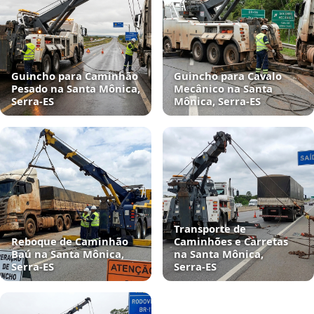
Guincho para Caminhão
Guincho para Cavalo
Pesado na Santa Mônica,
Mecânico na Santa
Serra‑ES
Mônica, Serra‑ES
Transporte de
Reboque de Caminhão
Caminhões e Carretas
Baú na Santa Mônica,
na Santa Mônica,
Serra‑ES
Serra‑ES