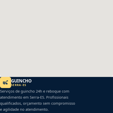
GUINCHO
SERRA
-
ES
Serviços de guincho 24h e reboque com
atendimento em
Serra
-
ES
. Profissionais
qualificados, orçamento sem compromisso
e agilidade no atendimento.