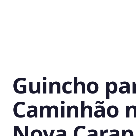
Guincho pa
Caminhão 
Nova Carap