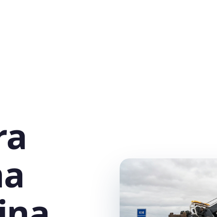
ra
na
ina