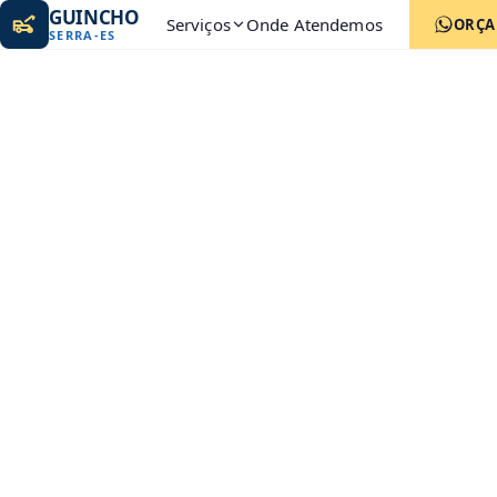
GUINCHO
Serviços
Onde Atendemos
ORÇ
SERRA
-
ES