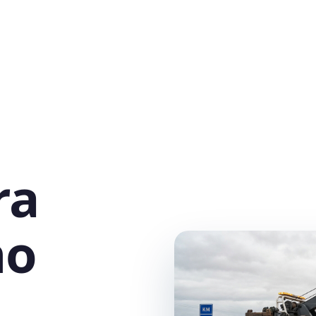
ra
no