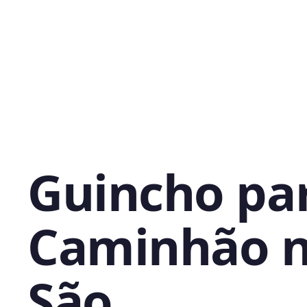
Guincho pa
Caminhão 
São