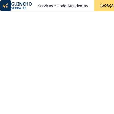
GUINCHO
Serviços
Onde Atendemos
ORÇ
SERRA
-
ES