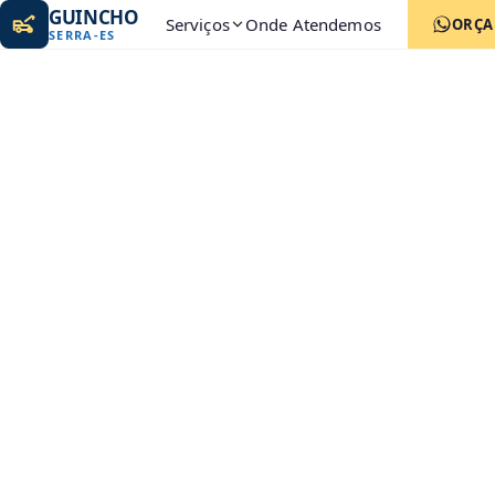
GUINCHO
Serviços
Onde Atendemos
ORÇ
SERRA
-
ES