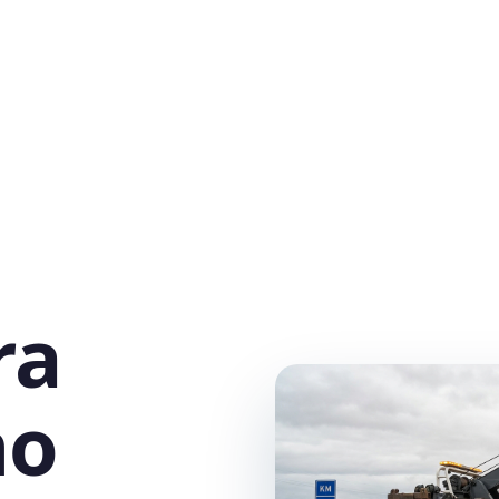
ra
no