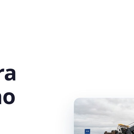
ra
no