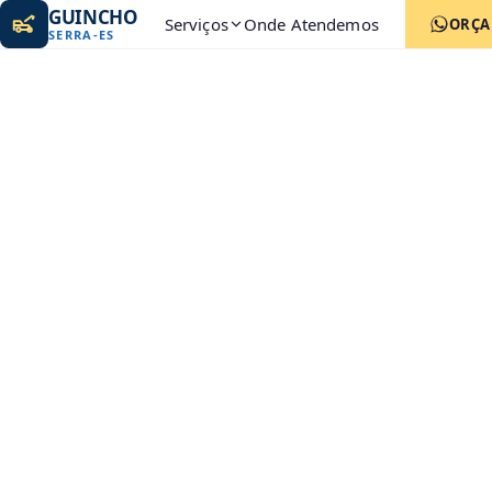
GUINCHO
Serviços
Onde Atendemos
ORÇ
SERRA
-
ES