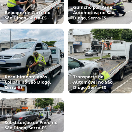
Guincho por Pane
Reboque de Carro no
Automotiva no São
São Diogo, Serra‑ES
Diogo, Serra‑ES
Recolhimento após
Transporte de
Colisão no São Diogo,
Automóvel no São
Serra‑ES
Diogo, Serra‑ES
Substituição de Pneu no
São Diogo, Serra‑ES