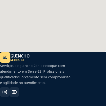
GUINCHO
SERRA
-
ES
Serviços de guincho 24h e reboque com
atendimento em
Serra
-
ES
. Profissionais
qualificados, orçamento sem compromisso
e agilidade no atendimento.