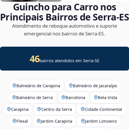
Guincho para Carro nos
Principais Bairros de Serra‑ES
Atendimento de reboque automotivo e suporte
emergencial nos bairros de Serra‑ES.
46
bairros atendidos em
Serra
-
SE
Balneário de Carapina
Balneário de Jacaraípe
Balneário de Serra
Barcelona
Bela Vista
Carapina
Centro da Serra
Cidade Continental
Flexal
Jardim Carapina
Jardim Limoeiro