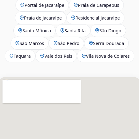
Portal de Jacaraípe
Praia de Carapebus
Praia de Jacaraípe
Residencial Jacaraípe
Santa Mônica
Santa Rita
São Diogo
São Marcos
São Pedro
Serra Dourada
Taquara
Vale dos Reis
Vila Nova de Colares