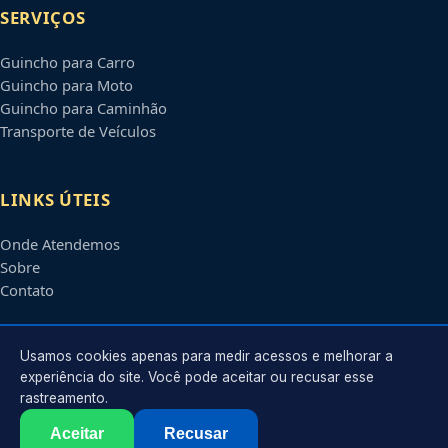
SERVIÇOS
Guincho para Carro
Guincho para Moto
Guincho para Caminhão
Transporte de Veículos
LINKS ÚTEIS
Onde Atendemos
Sobre
Contato
CONTATO
Usamos cookies apenas para medir acessos e melhorar a
experiência do site. Você pode aceitar ou recusar esse
rastreamento.
Atendimento em
Serra
-
ES
e regiões parceiras
contato@guinchosserra.com.br
Aceitar
Recusar