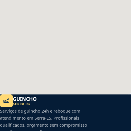
GUINCHO
SERRA
-
ES
Serviços de guincho 24h e reboque com
atendimento em
Serra
-
ES
. Profissionais
qualificados, orçamento sem compromisso