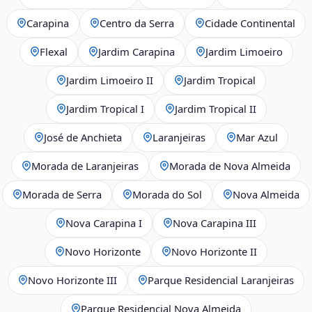
Carapina
Centro da Serra
Cidade Continental
Flexal
Jardim Carapina
Jardim Limoeiro
Jardim Limoeiro II
Jardim Tropical
Jardim Tropical I
Jardim Tropical II
José de Anchieta
Laranjeiras
Mar Azul
Morada de Laranjeiras
Morada de Nova Almeida
Morada de Serra
Morada do Sol
Nova Almeida
Nova Carapina I
Nova Carapina III
Novo Horizonte
Novo Horizonte II
Novo Horizonte III
Parque Residencial Laranjeiras
Parque Residencial Nova Almeida