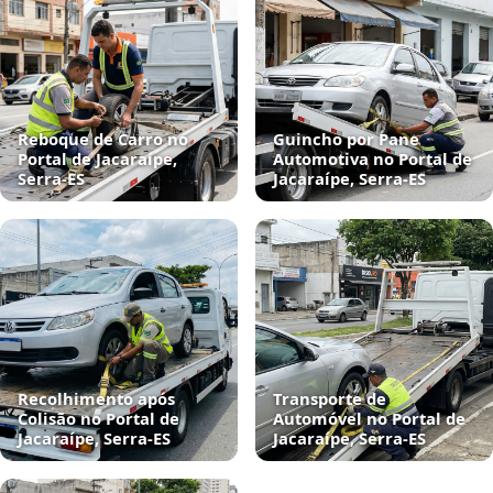
Reboque de Carro no
Guincho por Pane
Portal de Jacaraípe,
Automotiva no Portal de
Serra‑ES
Jacaraípe, Serra‑ES
Recolhimento após
Transporte de
Colisão no Portal de
Automóvel no Portal de
Jacaraípe, Serra‑ES
Jacaraípe, Serra‑ES