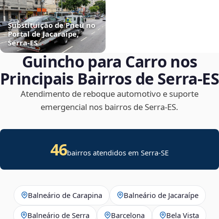
Substituição de Pneu no
Portal de Jacaraípe,
Serra‑ES
Guincho para Carro nos
Principais Bairros de Serra‑ES
Atendimento de reboque automotivo e suporte
emergencial nos bairros de Serra‑ES.
46
bairros atendidos em
Serra
-
SE
Balneário de Carapina
Balneário de Jacaraípe
Balneário de Serra
Barcelona
Bela Vista