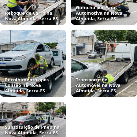
Guincho por Pane
Reboque de Carro na
Automotiva na Nova
Nova Almeida, Serra‑ES
Almeida, Serra‑ES
Recolhimento após
Transporte de
Colisão na Nova
Automóvel na Nova
Almeida, Serra‑ES
Almeida, Serra‑ES
Substituição de Pneu na
Nova Almeida, Serra‑ES