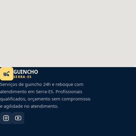
GUINCHO
SERRA
-
ES
Serviços de guincho 24h e reboque com
atendimento em
Serra
-
ES
. Profissionais
qualificados, orçamento sem compromisso
e agilidade no atendimento.