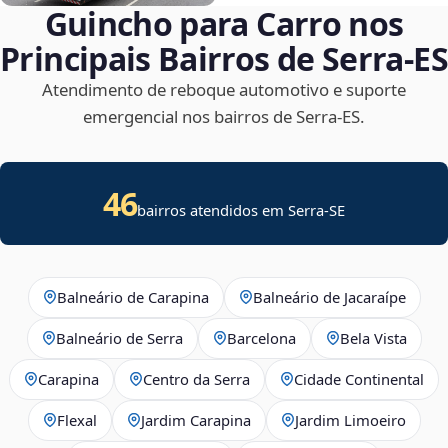
Guincho para Carro nos
Principais Bairros de Serra‑ES
Atendimento de reboque automotivo e suporte
emergencial nos bairros de Serra‑ES.
46
bairros atendidos em
Serra
-
SE
Balneário de Carapina
Balneário de Jacaraípe
Balneário de Serra
Barcelona
Bela Vista
Carapina
Centro da Serra
Cidade Continental
Flexal
Jardim Carapina
Jardim Limoeiro