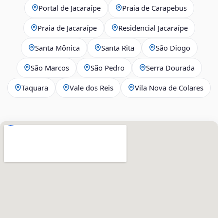
Portal de Jacaraípe
Praia de Carapebus
Praia de Jacaraípe
Residencial Jacaraípe
Santa Mônica
Santa Rita
São Diogo
São Marcos
São Pedro
Serra Dourada
Taquara
Vale dos Reis
Vila Nova de Colares