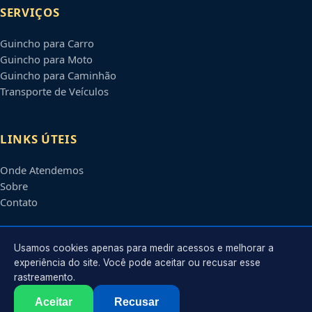
SERVIÇOS
Guincho para Carro
Guincho para Moto
Guincho para Caminhão
Transporte de Veículos
LINKS ÚTEIS
Onde Atendemos
Sobre
Contato
CONTATO
Usamos cookies apenas para medir acessos e melhorar a
experiência do site. Você pode aceitar ou recusar esse
rastreamento.
Atendimento em
Serra
-
ES
e regiões parceiras
contato@guinchosserra.com.br
Aceitar
Recusar