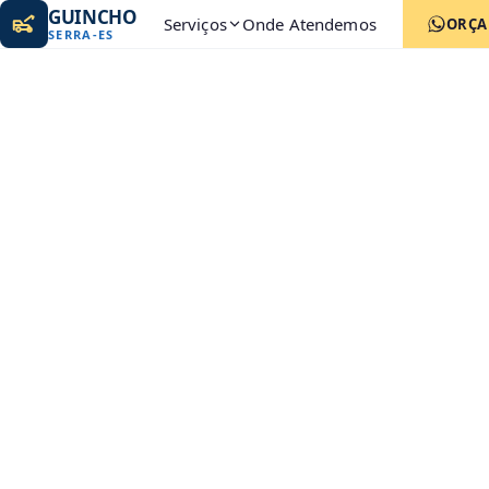
GUINCHO
Serviços
Onde Atendemos
ORÇ
SERRA
-
ES