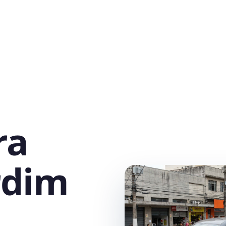
ra
rdim