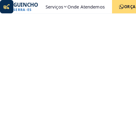
GUINCHO
Serviços
Onde Atendemos
ORÇ
SERRA
-
ES