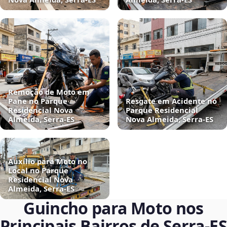
Remoção de Moto em
Pane no Parque
Resgate em Acidente no
Residencial Nova
Parque Residencial
Almeida, Serra‑ES
Nova Almeida, Serra‑ES
Auxílio para Moto no
Local no Parque
Residencial Nova
Almeida, Serra‑ES
Guincho para Moto nos
Principais Bairros de Serra‑ES