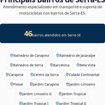
Atendimento especializado em transporte e suporte de
motocicletas nos bairros de Serra‑ES.
46
bairros atendidos em
Serra
-
SE
Balneário de Carapina
Balneário de Jacaraípe
Balneário de Serra
Barcelona
Bela Vista
Carapina
Centro da Serra
Cidade Continental
Flexal
Jardim Carapina
Jardim Limoeiro
Jardim Limoeiro II
Jardim Tropical
Jardim Tropical I
Jardim Tropical II