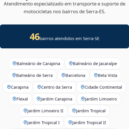
Atendimento especializado em transporte e suporte de
motocicletas nos bairros de Serra‑ES.
46
bairros atendidos em
Serra
-
SE
Balneário de Carapina
Balneário de Jacaraípe
Balneário de Serra
Barcelona
Bela Vista
Carapina
Centro da Serra
Cidade Continental
Flexal
Jardim Carapina
Jardim Limoeiro
Jardim Limoeiro II
Jardim Tropical
Jardim Tropical I
Jardim Tropical II