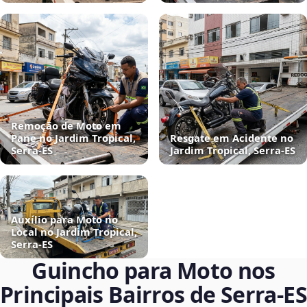
Remoção de Moto em
Pane no Jardim Tropical,
Resgate em Acidente no
Serra‑ES
Jardim Tropical, Serra‑ES
Auxílio para Moto no
Local no Jardim Tropical,
Serra‑ES
Guincho para Moto nos
Principais Bairros de Serra‑ES